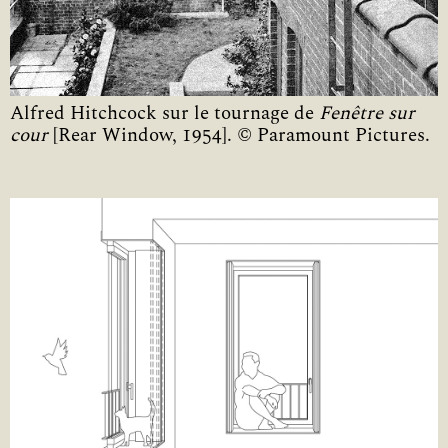
Alfred Hitchcock sur le tournage de
Fenêtre sur
cour
[Rear Window, 1954]. © Paramount Pictures.